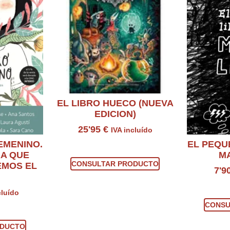
EL LIBRO HUECO (NUEVA
EDICION)
25'95
€
IVA incluído
EMENINO.
EL PEQU
Consultar producto
A QUE
M
CONSULTAR PRODUCTO
EMOS EL
7'9
Con
cluído
CONSU
ucto
ODUCTO