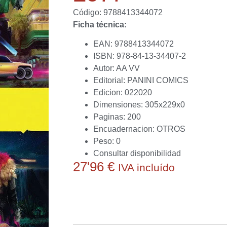
Código: 9788413344072
Ficha técnica:
EAN: 9788413344072
ISBN: 978-84-13-34407-2
Autor: AA VV
Editorial: PANINI COMICS
Edicion: 022020
Dimensiones: 305x229x0
Paginas: 200
Encuadernacion: OTROS
Peso: 0
Consultar disponibilidad
27'96
€
IVA incluído
Actualmente no disponemos de este producto.
conseguirlo o ayudarte a obtener alguna alternat