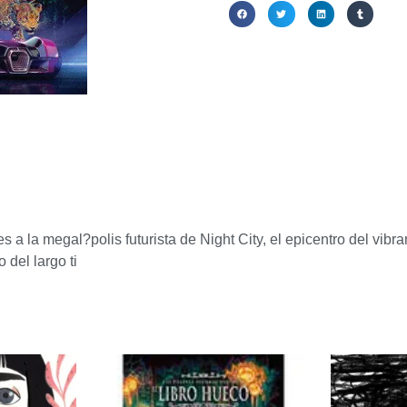
Compartir:
res a la megal?polis futurista de Night City, el epicentro del v
 del largo ti
ados