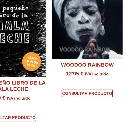
WOODOO RAINBOW
12'95
€
IVA incluído
EÑO LIBRO DE LA
Consultar producto
ALA LECHE
CONSULTAR PRODUCTO
0
€
IVA incluído
sultar producto
LTAR PRODUCTO