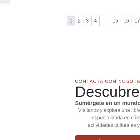
1
2
3
4
…
15
16
17
CONTACTA CON NOSOT
Descubre
Sumérgete en un mundo 
Visítanos y explora una libr
especializada en cómi
actividades culturales 