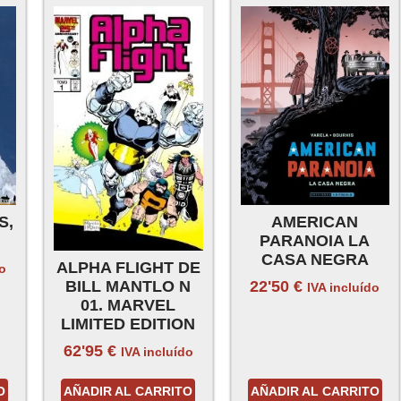
S,
AMERICAN
PARANOIA LA
CASA NEGRA
ALPHA FLIGHT DE
do
BILL MANTLO N
22'50
€
IVA incluído
01. MARVEL
LIMITED EDITION
62'95
€
IVA incluído
O
AÑADIR AL CARRITO
AÑADIR AL CARRITO