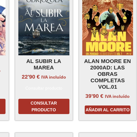
AL SUBIR LA
ALAN MOORE EN
MAREA
2000AD: LAS
o
OBRAS
22'90
€
IVA incluído
COMPLETAS
VOL.01
Consultar producto
39'90
€
IVA incluído
CONSULTAR
PRODUCTO
AÑADIR AL CARRITO