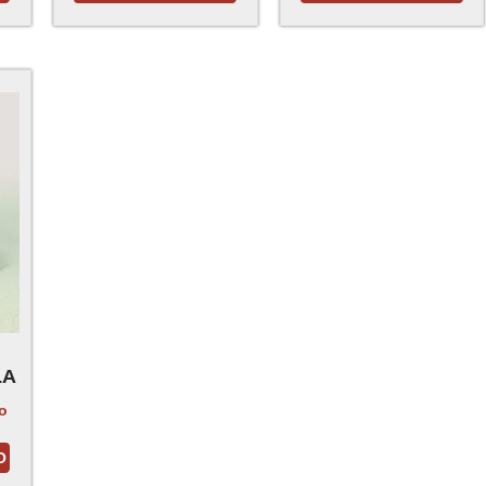
LA
do
O