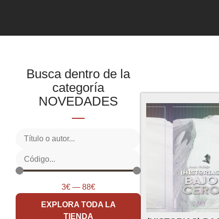
Busca dentro de la
Mostrando 1–16 de 25
categoría
NOVEDADES
3
€
—
88
€
EXPLORA TODA LA
TIENDA