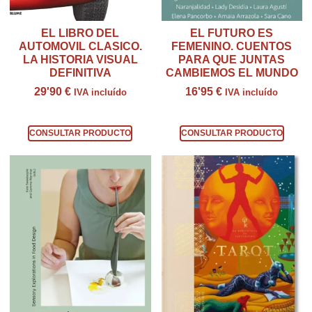
EL LIBRO DEL
EL FUTURO ES
AUTOMOVIL CLASICO.
FEMENINO. CUENTOS
LA HISTORIA VISUAL
PARA QUE JUNTAS
DEFINITIVA
CAMBIEMOS EL MUNDO
29'90
€
16'95
€
IVA incluído
IVA incluído
Consultar producto
Consultar producto
CONSULTAR PRODUCTO
CONSULTAR PRODUCTO