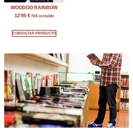
WOODOO RAINBOW
12'95
€
IVA incluído
Consultar producto
CONSULTAR PRODUCTO