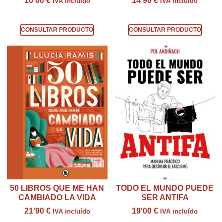
16'00
€
14'90
€
IVA incluído
IVA incluído
Consultar producto
Consultar producto
CONSULTAR PRODUCTO
CONSULTAR PRODUCTO
50 LIBROS QUE ME HAN
TODO EL MUNDO PUEDE
CAMBIADO LA VIDA
SER ANTIFA
21'90
€
19'00
€
IVA incluído
IVA incluído