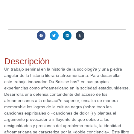
Actualmente no disponemos de este producto. Contacta con
nosotros para averiguar si podemos conseguirlo o ayudarte a
obtener alguna alternativa interesante para ti.
Compartir:
Descripción
Un trabajo seminal en la historia de la sociolog?a y una piedra
angular de la historia literaria afroamericana. Para desarrollar
este trabajo innovador, Du Bois se bas? en sus propias
experiencias como afroamericano en la sociedad estadounidense.
Desarrolla una defensa contundente del acceso de los
afroamericanos a la educaci?n superior, ensalza de manera
memorable los logros de la cultura negra (sobre todo las
canciones espirituales o «canciones de dolor») y plantea el
argumento provocador e influyente de que debido a las
desigualdades y presiones del «problema racial», la identidad
afroamericana se caracteriza por la «doble conciencia». Este libro