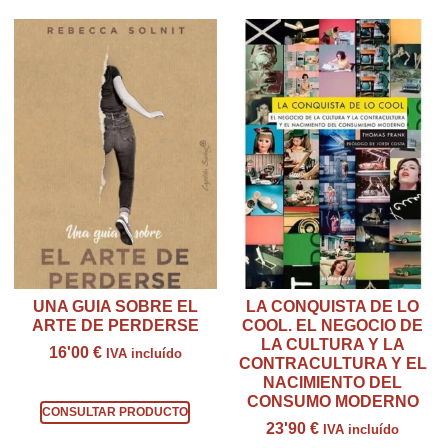
UNA GUIA SOBRE EL
LA CONQUISTA DE LO
ARTE DE PERDERSE
COOL. EL NEGOCIO DE
LA CULTURA Y LA
16'00
€
IVA incluído
CONTRACULTURA Y EL
NACIMIENTO DEL
Consultar producto
CONSUMO MODERNO
CONSULTAR PRODUCTO
23'90
€
IVA incluído