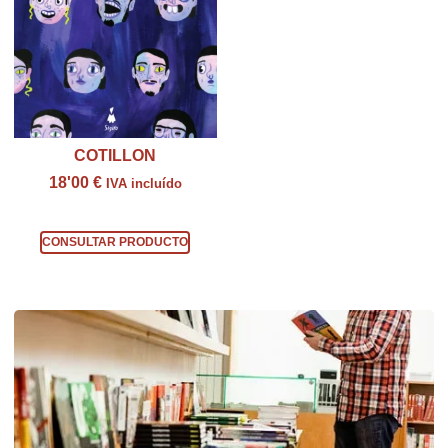
COTILLON
18'00
€
IVA incluído
Consultar producto
CONSULTAR PRODUCTO