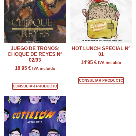
JUEGO DE TRONOS:
HOT LUNCH SPECIAL Nº
CHOQUE DE REYES Nº
01
02/03
14'95
€
IVA incluído
18'95
€
IVA incluído
Consultar producto
Consultar producto
CONSULTAR PRODUCTO
CONSULTAR PRODUCTO