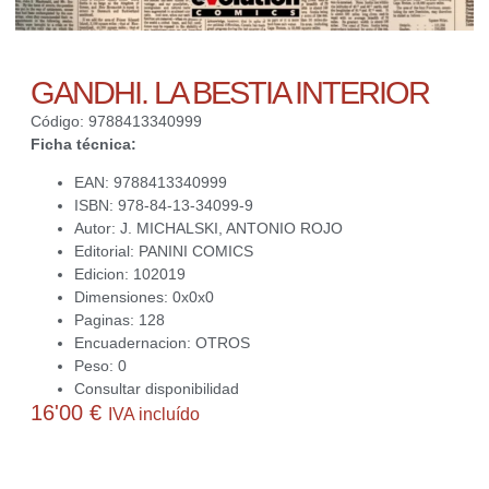
GANDHI. LA BESTIA INTERIOR
Código: 9788413340999
Ficha técnica:
EAN: 9788413340999
ISBN: 978-84-13-34099-9
Autor: J. MICHALSKI, ANTONIO ROJO
Editorial: PANINI COMICS
Edicion: 102019
Dimensiones: 0x0x0
Paginas: 128
Encuadernacion: OTROS
Peso: 0
Consultar disponibilidad
16'00
€
IVA incluído
Actualmente no disponemos de este producto. Contacta con
nosotros para averiguar si podemos conseguirlo o ayudarte a