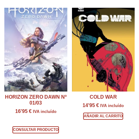
HORIZON ZERO DAWN Nº
COLD WAR
01/03
14'95
€
IVA incluído
16'95
€
IVA incluído
AÑADIR AL CARRITO
Consultar producto
CONSULTAR PRODUCTO