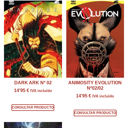
DARK ARK Nº 02
ANIMOSITY EVOLUTION
Nº02/02
14'95
€
IVA incluído
14'95
€
IVA incluído
Consultar producto
Consultar producto
CONSULTAR PRODUCTO
CONSULTAR PRODUCTO