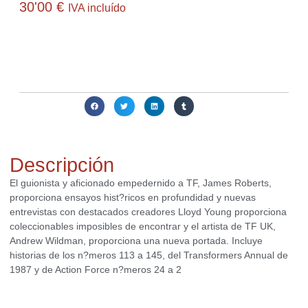
30'00
€
IVA incluído
Actualmente no disponemos de este producto. Contacta con
nosotros para averiguar si podemos conseguirlo o ayudarte a
obtener alguna alternativa interesante para ti.
Compartir:
Descripción
El guionista y aficionado empedernido a TF, James Roberts,
proporciona ensayos hist?ricos en profundidad y nuevas
entrevistas con destacados creadores Lloyd Young proporciona
coleccionables imposibles de encontrar y el artista de TF UK,
Andrew Wildman, proporciona una nueva portada. Incluye
historias de los n?meros 113 a 145, del Transformers Annual de
1987 y de Action Force n?meros 24 a 2
Productos relacionados