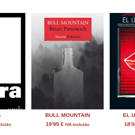
ados
A
BULL MOUNTAIN
EL 
19'95
€
18'
cluído
IVA incluído