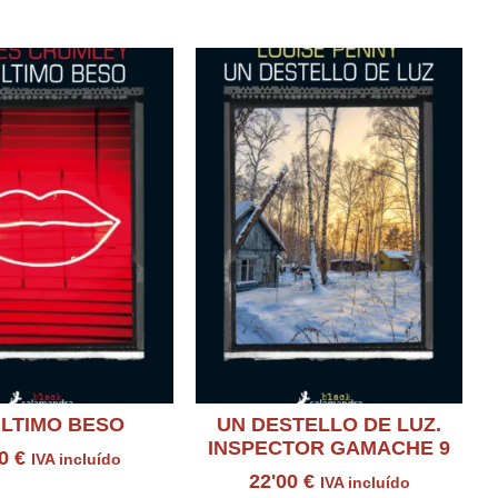
ULTIMO BESO
UN DESTELLO DE LUZ.
INSPECTOR GAMACHE 9
00
€
IVA incluído
22'00
€
IVA incluído