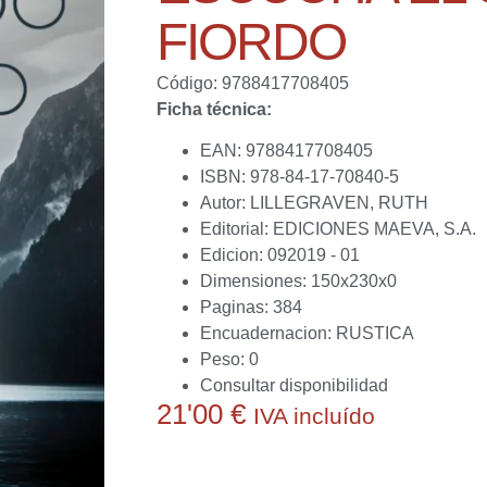
FIORDO
Código: 9788417708405
Ficha técnica:
EAN: 9788417708405
ISBN: 978-84-17-70840-5
Autor: LILLEGRAVEN, RUTH
Editorial: EDICIONES MAEVA, S.A.
Edicion: 092019 - 01
Dimensiones: 150x230x0
Paginas: 384
Encuadernacion: RUSTICA
Peso: 0
Consultar disponibilidad
21'00
€
IVA incluído
Actualmente no disponemos de este producto.
conseguirlo o ayudarte a obtener alguna alternat