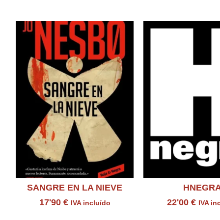
Productos relacion
SANGRE EN LA NIEVE
HNEGR
17'90
€
22'00
€
IVA incluído
IVA in