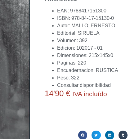
EAN: 9788417151300
ISBN: 978-84-17-15130-0
Autor: MALLO, ERNESTO
Editorial: SIRUELA
Volumen: 392
Edicion: 102017 - 01
Dimensiones: 215x145x0
Paginas: 220
Encuadernacion: RUSTICA
Peso: 322
Consultar disponibilidad
14'90
€
IVA incluído
Actualmente no disponemos de este producto.
conseguirlo o ayudarte a obtener alguna alternat
Compartir: