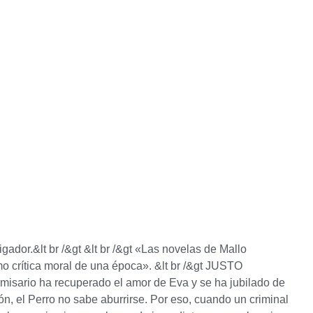
gador.&lt br /&gt &lt br /&gt «Las novelas de Mallo
o crítica moral de una época». &lt br /&gt JUSTO
omisario ha recuperado el amor de Eva y se ha jubilado de
ón, el Perro no sabe aburrirse. Por eso, cuando un criminal