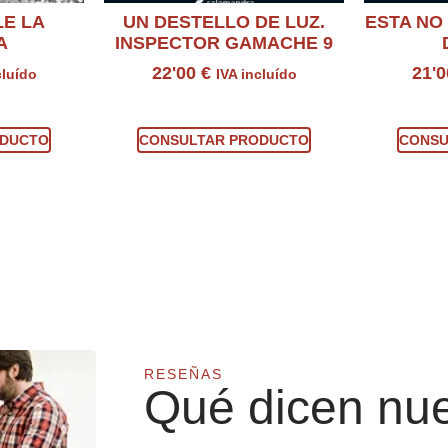
E LA
UN DESTELLO DE LUZ.
ESTA NO
A
INSPECTOR GAMACHE 9
22'00
€
21'
cluído
IVA incluído
ucto
Consultar producto
Con
ODUCTO
CONSULTAR PRODUCTO
CONSU
RESEÑAS
Qué dicen nue