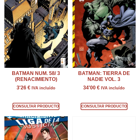
BATMAN NUM. 58/ 3
BATMAN: TIERRA DE
(RENACIMIENTO)
NADIE VOL. 3
3'26
€
34'00
€
IVA incluído
IVA incluído
Consultar producto
Consultar producto
CONSULTAR PRODUCTO
CONSULTAR PRODUCTO