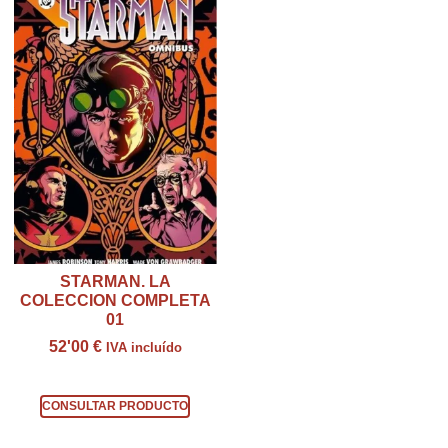
STARMAN. LA
COLECCION COMPLETA
01
52'00
€
IVA incluído
Consultar producto
CONSULTAR PRODUCTO