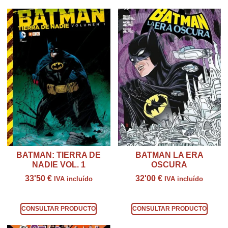
BATMAN: TIERRA DE
BATMAN LA ERA
NADIE VOL. 1
OSCURA
33'50
€
32'00
€
IVA incluído
IVA incluído
Consultar producto
Consultar producto
CONSULTAR PRODUCTO
CONSULTAR PRODUCTO