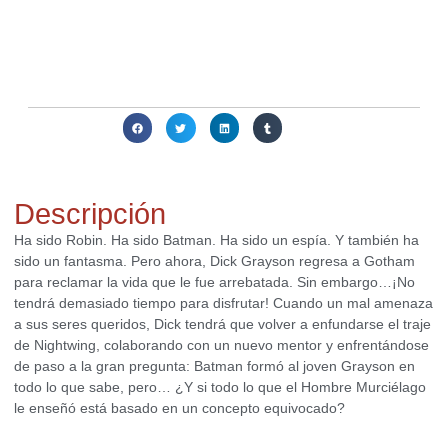
Actualmente no disponemos de este producto. Contacta con
nosotros para averiguar si podemos conseguirlo o ayudarte a
obtener alguna alternativa interesante para ti.
Compartir:
Descripción
Ha sido Robin. Ha sido Batman. Ha sido un espía. Y también ha
sido un fantasma. Pero ahora, Dick Grayson regresa a Gotham
para reclamar la vida que le fue arrebatada. Sin embargo…¡No
tendrá demasiado tiempo para disfrutar! Cuando un mal amenaza
a sus seres queridos, Dick tendrá que volver a enfundarse el traje
de Nightwing, colaborando con un nuevo mentor y enfrentándose
de paso a la gran pregunta: Batman formó al joven Grayson en
todo lo que sabe, pero… ¿Y si todo lo que el Hombre Murciélago
le enseñó está basado en un concepto equivocado?