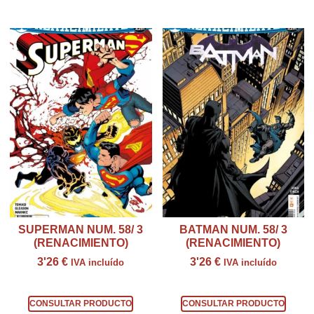
Productos relacionados
SUPERMAN NUM. 58/ 3
BATMAN NUM. 58/ 3
(RENACIMIENTO)
(RENACIMIENTO)
3'26
€
3'26
€
IVA incluído
IVA incluído
Consultar producto
Consultar producto
CONSULTAR PRODUCTO
CONSULTAR PRODUCTO