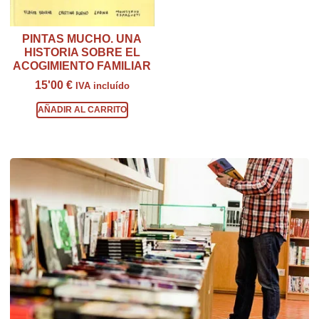
PINTAS MUCHO. UNA
HISTORIA SOBRE EL
ACOGIMIENTO FAMILIAR
15'00
€
IVA incluído
AÑADIR AL CARRITO