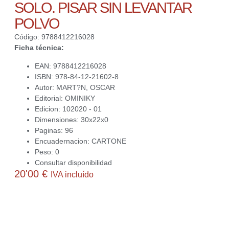
SOLO. PISAR SIN LEVANTAR
POLVO
Código: 9788412216028
Ficha técnica:
EAN: 9788412216028
ISBN: 978-84-12-21602-8
Autor: MART?N, OSCAR
Editorial: OMINIKY
Edicion: 102020 - 01
Dimensiones: 30x22x0
Paginas: 96
Encuadernacion: CARTONE
Peso: 0
Consultar disponibilidad
20'00
€
IVA incluído
Actualmente no disponemos de este producto. Contacta con
nosotros para averiguar si podemos conseguirlo o ayudarte a
obtener alguna alternativa interesante para ti.