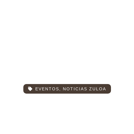
pena – Presentación
GRO. KEKO 1985-2
EVENTOS
,
NOTICIAS ZULOA