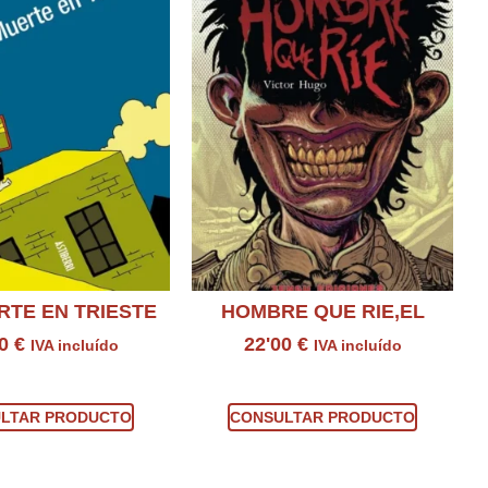
RTE EN TRIESTE
HOMBRE QUE RIE,EL
00
€
22'00
€
IVA incluído
IVA incluído
sultar producto
Consultar producto
LTAR PRODUCTO
CONSULTAR PRODUCTO