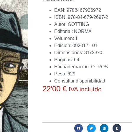
EAN: 9788467926972
ISBN: 978-84-679-2697-2
Autor: GOTTING
Editorial: NORMA
Volumen: 1
Edicion: 092017 - 01
Dimensiones: 31x23x0
Paginas: 64
Encuadernacion: OTROS
Peso: 629
Consultar disponibilidad
22'00
€
IVA incluído
Actualmente no disponemos de este producto.
conseguirlo o ayudarte a obtener alguna alternat
Compartir: