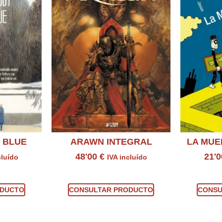
 BLUE
ARAWN INTEGRAL
LA MUE
48'00
€
21'
cluído
IVA incluído
ucto
Consultar producto
Con
ODUCTO
CONSULTAR PRODUCTO
CONSU