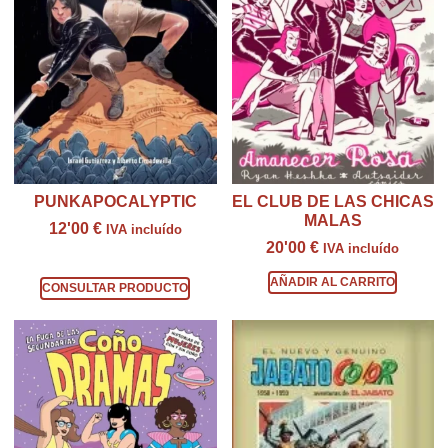
PUNKAPOCALYPTIC
EL CLUB DE LAS CHICAS
MALAS
12'00
€
IVA incluído
20'00
€
IVA incluído
Consultar producto
AÑADIR AL CARRITO
CONSULTAR PRODUCTO