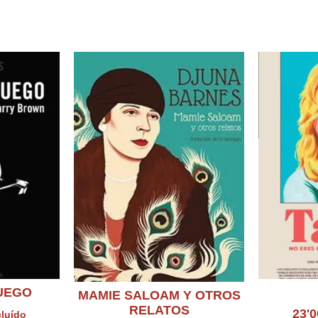
ados
UEGO
MAMIE SALOAM Y OTROS
RELATOS
23'
cluído