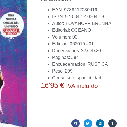
EAN: 9788412030419
ISBN: 978-84-12-03041-9
Autor: YOVANOFF, BRENNA
Editorial: OCEANO
Volumen: 00
Edicion: 062019 - 01
Dimensiones: 22x14x20
Paginas: 384
Encuadernacion: RUSTICA
Peso: 299
Consultar disponibilidad
16'95
€
IVA incluído
Actualmente no disponemos de este producto.
conseguirlo o ayudarte a obtener alguna alternat
Compartir: