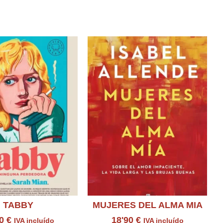
TABBY
MUJERES DEL ALMA MIA
00
€
18'90
€
IVA incluído
IVA incluído