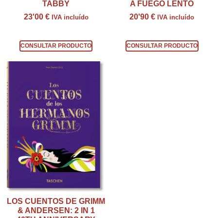
TABBY
A FUEGO LENTO
23'00
€
20'90
€
IVA incluído
IVA incluído
Consultar producto
Consultar producto
CONSULTAR PRODUCTO
CONSULTAR PRODUCTO
LOS CUENTOS DE GRIMM
& ANDERSEN: 2 IN 1