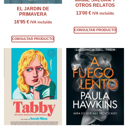
OTROS RELATOS
EL JARDIN DE
13'00
€
IVA incluído
PRIMAVERA
16'95
€
IVA incluído
Consultar producto
CONSULTAR PRODUCTO
Consultar producto
CONSULTAR PRODUCTO