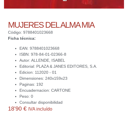
MUJERES DEL ALMA MIA
Código: 9788401023668
Ficha técnica:
EAN: 9788401023668
ISBN: 978-84-01-02366-8
Autor: ALLENDE, ISABEL
Editorial: PLAZA & JANES EDITORES, S.A.
Edicion: 112020 - 01
Dimensiones: 240x159x23
Paginas: 192
Encuadernacion: CARTONE
Peso: 0
Consultar disponibilidad
18'90
€
IVA incluído
Actualmente no disponemos de este producto. Contacta con
nosotros para averiguar si podemos conseguirlo o ayudarte a