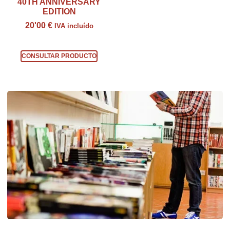
40TH ANNIVERSARY
EDITION
20'00
€
IVA incluído
Consultar producto
CONSULTAR PRODUCTO