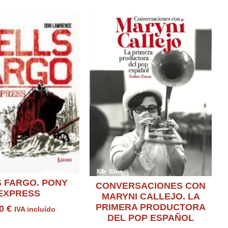
 FARGO. PONY
CONVERSACIONES CON
EXPRESS
MARYNI CALLEJO. LA
PRIMERA PRODUCTORA
50
€
IVA incluído
DEL POP ESPAÑOL
sultar producto