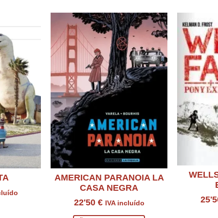
WELLS
TA
AMERICAN PARANOIA LA
CASA NEGRA
cluído
25'
22'50
€
IVA incluído
ucto
Con