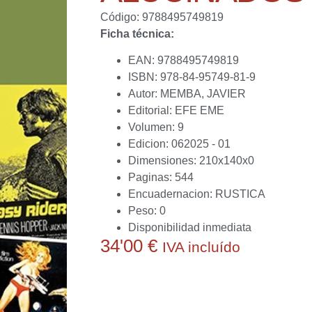
Código: 9788495749819
Ficha técnica:
EAN: 9788495749819
ISBN: 978-84-95749-81-9
Autor: MEMBA, JAVIER
Editorial: EFE EME
Volumen: 9
Edicion: 062025 - 01
Dimensiones: 210x140x0
Paginas: 544
Encuadernacion: RUSTICA
Peso: 0
Disponibilidad inmediata
34'00
€
IVA incluído
Actualmente no disponemos de este producto.
conseguirlo o ayudarte a obtener alguna alternat