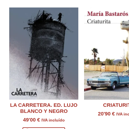
LA CARRETERA. ED. LUJO
CRIATURI
BLANCO Y NEGRO
20'90
€
IVA in
49'00
€
IVA incluído
Consultar prod