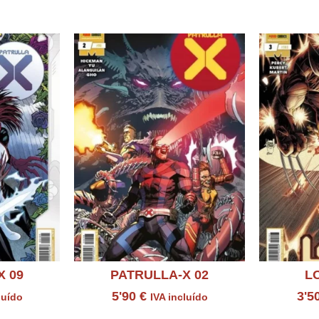
ados
X 09
PATRULLA-X 02
L
5'90
€
3'5
luído
IVA incluído