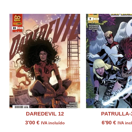
Productos relacion
DAREDEVIL 12
PATRULLA-
3'00
€
6'90
€
IVA incluído
IVA inc