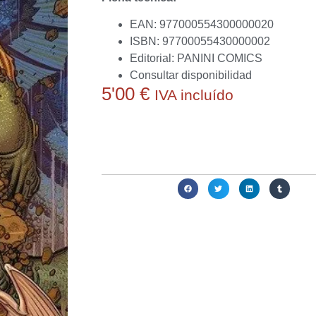
EAN: 977000554300000020
ISBN: 97700055430000002
Editorial: PANINI COMICS
Consultar disponibilidad
5'00
€
IVA incluído
Actualmente no disponemos de este producto.
conseguirlo o ayudarte a obtener alguna alternat
Compartir: