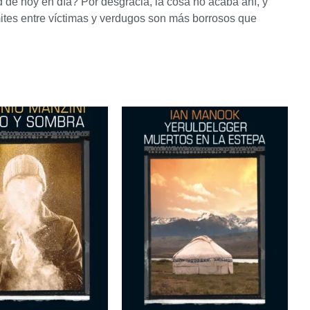
 de hoy en día? Por desgracia, la cosa no acaba ahí, y
límites entre víctimas y verdugos son más borrosos que