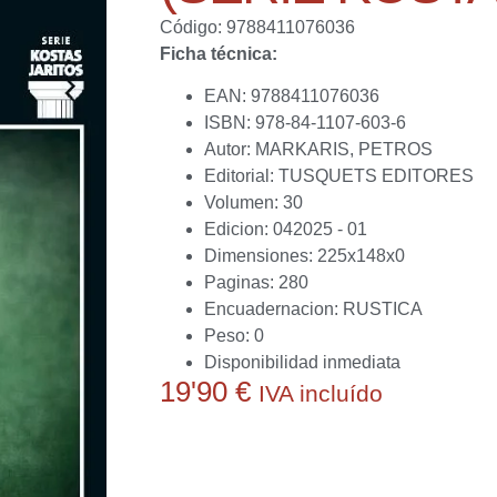
Código: 9788411076036
Ficha técnica:
EAN: 9788411076036
ISBN: 978-84-1107-603-6
Autor: MARKARIS, PETROS
Editorial: TUSQUETS EDITORES
Volumen: 30
Edicion: 042025 - 01
Dimensiones: 225x148x0
Paginas: 280
Encuadernacion: RUSTICA
Peso: 0
Disponibilidad inmediata
19'90
€
IVA incluído
Actualmente no disponemos de este producto.
conseguirlo o ayudarte a obtener alguna alternat