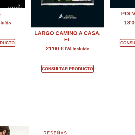
A
POL
18'
cluído
LARGO CAMINO A CASA,
ucto
Con
EL
ODUCTO
CONSU
21'00
€
IVA incluído
Consultar producto
CONSULTAR PRODUCTO
RESEÑAS