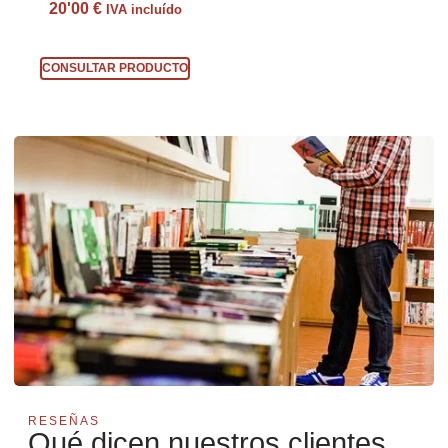
20'00
€
IVA incluído
Consultar producto
CONSULTAR PRODUCTO
RESEÑAS
Qué dicen nuestros clientes