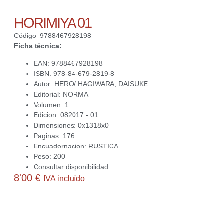
HORIMIYA 01
Código: 9788467928198
Ficha técnica:
EAN: 9788467928198
ISBN: 978-84-679-2819-8
Autor: HERO/ HAGIWARA, DAISUKE
Editorial: NORMA
Volumen: 1
Edicion: 082017 - 01
Dimensiones: 0x1318x0
Paginas: 176
Encuadernacion: RUSTICA
Peso: 200
Consultar disponibilidad
8'00
€
IVA incluído
Actualmente no disponemos de este producto. Contacta con
nosotros para averiguar si podemos conseguirlo o ayudarte a
obtener alguna alternativa interesante para ti.