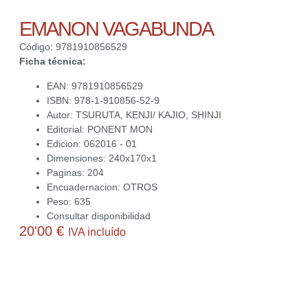
EMANON VAGABUNDA
Código: 9781910856529
Ficha técnica:
EAN: 9781910856529
ISBN: 978-1-910856-52-9
Autor: TSURUTA, KENJI/ KAJIO, SHINJI
Editorial: PONENT MON
Edicion: 062016 - 01
Dimensiones: 240x170x1
Paginas: 204
Encuadernacion: OTROS
Peso: 635
Consultar disponibilidad
20'00
€
IVA incluído
Actualmente no disponemos de este producto. Contacta con
nosotros para averiguar si podemos conseguirlo o ayudarte a
obtener alguna alternativa interesante para ti.