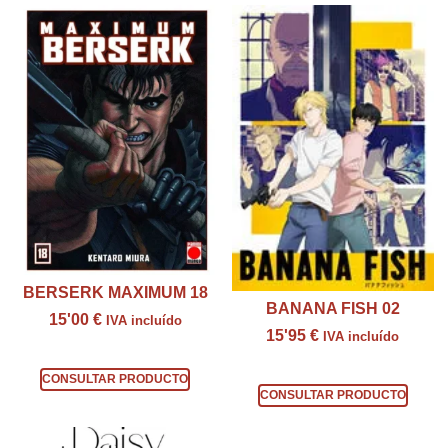
BERSERK MAXIMUM 18
BANANA FISH 02
15'00
€
IVA incluído
15'95
€
IVA incluído
Consultar producto
Consultar producto
CONSULTAR PRODUCTO
CONSULTAR PRODUCTO