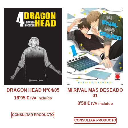
DRAGON HEAD Nº04/05
MI RIVAL MAS DESEADO
01
16'95
€
IVA incluído
8'50
€
IVA incluído
Consultar producto
Consultar producto
CONSULTAR PRODUCTO
CONSULTAR PRODUCTO