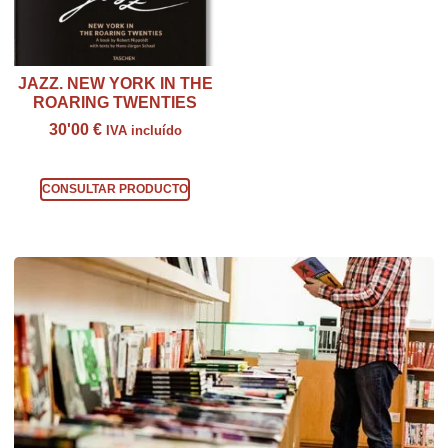
JAZZ. NEW YORK IN THE
ROARING TWENTIES
30'00
€
IVA incluído
Consultar producto
CONSULTAR PRODUCTO