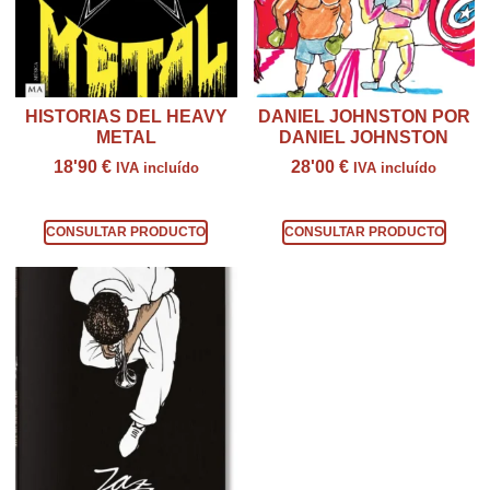
HISTORIAS DEL HEAVY
DANIEL JOHNSTON POR
METAL
DANIEL JOHNSTON
18'90
€
28'00
€
IVA incluído
IVA incluído
Consultar producto
Consultar producto
CONSULTAR PRODUCTO
CONSULTAR PRODUCTO