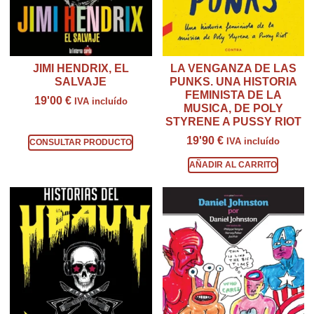
JIMI HENDRIX, EL
LA VENGANZA DE LAS
SALVAJE
PUNKS. UNA HISTORIA
FEMINISTA DE LA
19'00
€
IVA incluído
MUSICA, DE POLY
STYRENE A PUSSY RIOT
Consultar producto
19'90
€
IVA incluído
CONSULTAR PRODUCTO
AÑADIR AL CARRITO