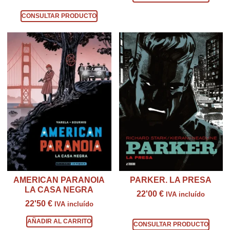
Consultar producto
CONSULTAR PRODUCTO
AMERICAN PARANOIA
PARKER. LA PRESA
LA CASA NEGRA
22'00
€
IVA incluído
22'50
€
IVA incluído
Consultar producto
AÑADIR AL CARRITO
CONSULTAR PRODUCTO