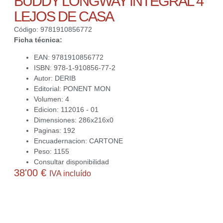
BUDDY LONGWAY INTEGRAL 4
LEJOS DE CASA
Código: 9781910856772
Ficha técnica:
EAN: 9781910856772
ISBN: 978-1-910856-77-2
Autor: DERIB
Editorial: PONENT MON
Volumen: 4
Edicion: 112016 - 01
Dimensiones: 286x216x0
Paginas: 192
Encuadernacion: CARTONE
Peso: 1155
Consultar disponibilidad
38'00
€
IVA incluído
Actualmente no disponemos de este producto. Contacta con
nosotros para averiguar si podemos conseguirlo o ayudarte a
obtener alguna alternativa interesante para ti.