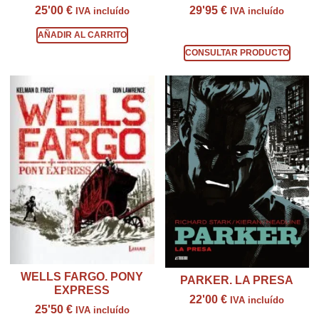
25'00
€
29'95
€
IVA incluído
IVA incluído
Consultar producto
AÑADIR AL CARRITO
CONSULTAR PRODUCTO
WELLS FARGO. PONY
PARKER. LA PRESA
EXPRESS
22'00
€
IVA incluído
25'50
€
IVA incluído