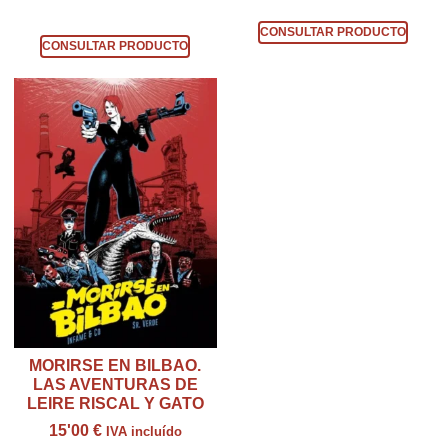
Consultar producto
Consultar producto
CONSULTAR PRODUCTO
CONSULTAR PRODUCTO
MORIRSE EN BILBAO.
LAS AVENTURAS DE
LEIRE RISCAL Y GATO
15'00
€
IVA incluído