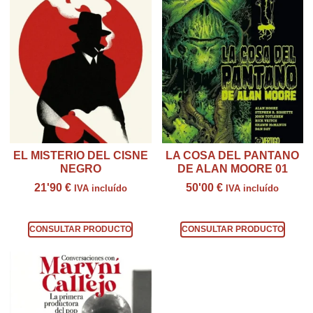
EL MISTERIO DEL CISNE
LA COSA DEL PANTANO
NEGRO
DE ALAN MOORE 01
21'90
€
50'00
€
IVA incluído
IVA incluído
Consultar producto
Consultar producto
CONSULTAR PRODUCTO
CONSULTAR PRODUCTO